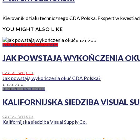
Kierownik działu technicznego CDA Polska. Ekspert w kwestia
YOU MIGHT ALSO LIKE
8 LAT AGO
TECHNOLOGIE I MATERIAŁY
JAK POWSTAJĄ WYKOŃCZENIA OKU
CZYTAJ WIĘCEJ
Jak powstają wykończenia okuć CDA Polska?
8 LAT AGO
DESIGN I INSPIRACJE
KALIFORNIJSKA SIEDZIBA VISUAL SU
CZYTAJ WIĘCEJ
Kalifornijska siedziba Visual Supply Co.