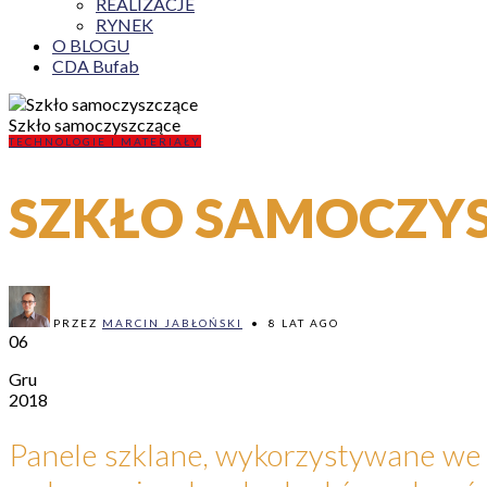
REALIZACJE
RYNEK
O BLOGU
CDA Bufab
Szkło samoczyszczące
TECHNOLOGIE I MATERIAŁY
SZKŁO SAMOCZY
PRZEZ
MARCIN JABŁOŃSKI
•
8 LAT AGO
06
Gru
2018
Panele szklane, wykorzystywane we 