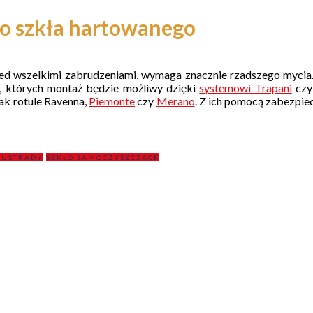
do szkła hartowanego
zed wszelkimi zabrudzeniami, wymaga znacznie rzadszego mycia.
y, których montaż będzie możliwy dzięki
systemowi Trapani
cz
ak rotule Ravenna,
Piemonte
czy
Merano
. Z ich pomocą zabezpie
LUSTRADY
SZKŁO SAMOCZYSZCZĄCE