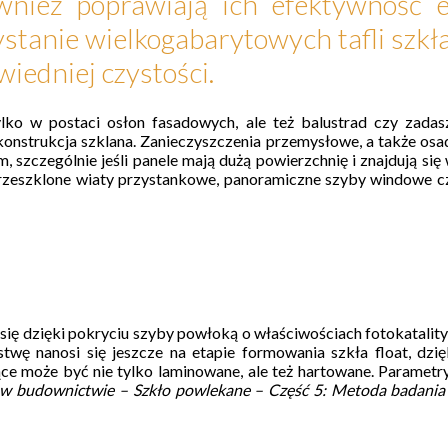
wnież poprawiają ich efektywność e
stanie wielkogabarytowych tafli szkła
iedniej czystości.
ylko w postaci osłon fasadowych, ale też balustrad czy zada
a konstrukcja szklana. Zanieczyszczenia przemysłowe, a także
am, szczególnie jeśli panele mają dużą powierzchnię i znajdują 
eszklone wiaty przystankowe, panoramiczne szyby windowe czy 
 się dzięki pokryciu szyby powłoką o właściwościach fotokatality
arstwę nanosi się jeszcze na etapie formowania szkła float, d
ce może być nie tylko laminowane, ale też hartowane. Parametry
 budownictwie – Szkło powlekane – Część 5: Metoda badania i 