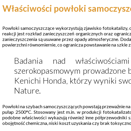
Właściwości powłoki samoczysz
Powłoki samoczyszczące wykorzystują zjawisko fotokatalizy, czy
reakcji jest rozkład zanieczyszczeń organicznych oraz ogranic
zanieczyszczenia są usuwane przez opady atmosferyczne. Dodat
powierzchni równomiernie, co ogranicza powstawanie na szkle 
Badania nad właściwościami
szerokopasmowym prowadzone były 
Kenichi Honda, którzy wyniki sw
Nature.
Powłoki na szybach samoczyszczących powstają przeważnie na baz
pułap 2500°C. Stosowany jest m.in. w produkcji fotokatali
podobne właściwości wykazują również inne półprzewodniki sz
obojętność chemiczna, niski koszt uzyskania czy brak toksyczno