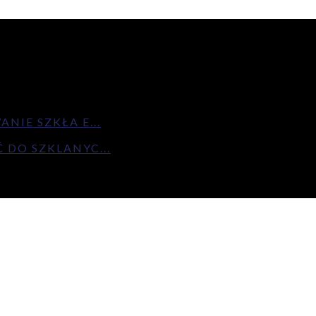
IE SZKŁA E...
DO SZKLANYC...