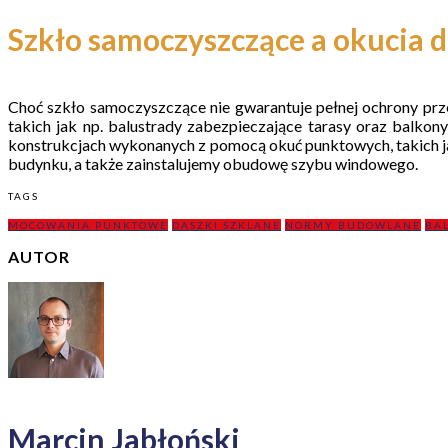
Szkło samoczyszczące a okucia 
Choć szkło samoczyszczące nie gwarantuje pełnej ochrony pr
takich jak np. balustrady zabezpieczające tarasy oraz balkon
konstrukcjach wykonanych z pomocą okuć punktowych, takich j
budynku, a także zainstalujemy obudowę szybu windowego.
TAGS
MOCOWANIA PUNKTOWE
DASZKI SZKLANE
NORMY BUDOWLANE
BA
AUTOR
Marcin Jabłoński