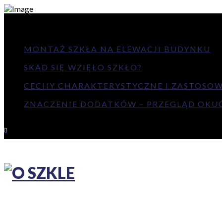
NAJNOWSZE
MONTAŻ SZKŁA NA ELEWACJI BUDYNKU
SKĄD SIĘ WZIĘŁO SZKŁO?
CECHY CHARAKTERYSTYCZNE I ZASTOSOWAN
ZNACZENIE DODATKÓW – PRZEGLĄD OKUĆ 