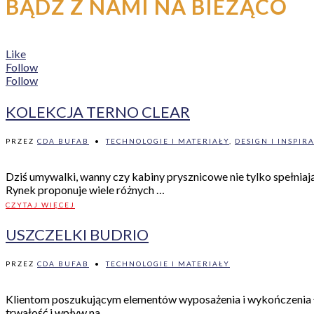
BĄDŹ Z NAMI NA BIEŻĄCO
Like
Follow
Follow
KOLEKCJA TERNO CLEAR
PRZEZ
CDA BUFAB
•
TECHNOLOGIE I MATERIAŁY
,
DESIGN I INSPIR
Dziś umywalki, wanny czy kabiny prysznicowe nie tylko spełniają
Rynek proponuje wiele różnych …
CZYTAJ WIĘCEJ
USZCZELKI BUDRIO
PRZEZ
CDA BUFAB
•
TECHNOLOGIE I MATERIAŁY
Klientom poszukującym elementów wyposażenia i wykończenia łazi
trwałość i wpływ na …