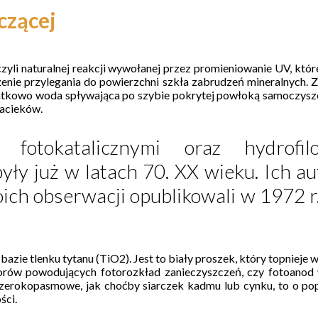
czącej
li naturalnej reakcji wywołanej przez promieniowanie UV, które o
zenie przylegania do powierzchni szkła zabrudzeń mineralnych. Z
kowo woda spływająca po szybie pokrytej powłoką samoczyszcząc
zacieków.
 fotokatalicznymi oraz hydrofi
już w latach 70. XX wieku. Ich auto
oich obserwacji opublikowali w 1972
ie tlenku tytanu (TiO2). Jest to biały proszek, który topnieje 
zatorów powodujących fotorozkład zanieczyszczeń, czy fotoano
erokopasmowe, jak choćby siarczek kadmu lub cynku, to o popu
ści.