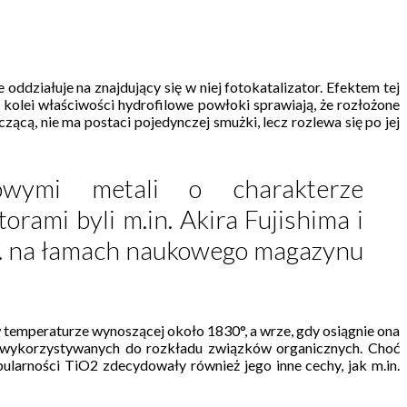
ddziałuje na znajdujący się w niej fotokatalizator. Efektem tej
 kolei właściwości hydrofilowe powłoki sprawiają, że rozłożone
ą, nie ma postaci pojedynczej smużki, lecz rozlewa się po jej
lowymi metali o charakterze
rami byli m.in. Akira Fujishima i
 r. na łamach naukowego magazynu
w temperaturze wynoszącej około 1830°, a wrze, gdy osiągnie ona
d wykorzystywanych do rozkładu związków organicznych. Choć
larności TiO2 zdecydowały również jego inne cechy, jak m.in.