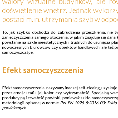
walory wizualne budynków, ale ró
doświetlenie wnętrz. Jednak wykorzy
postaci m.in. utrzymania szyb w odpow
To, jak szybko dochodzi do zabrudzenia przeszklenia, nie t
zanieczyszczenia samego otoczenia, w jakim znajduje się dan
powstanie na szkle nieestetycznych i trudnych do usunięcia pl
nowoczesnych biurowców czy obiektów handlowych, ale też prz
samoczyszczące.
Efekt samoczyszczenia
Efekt samoczyszczenia, nazywany inaczej self-cleaing, uzyskuje
przezierności tafli, jej kolor czy wytrzymałość. Specjalną w
produkcyjną i trwałość powłoki, ponieważ szkło samoczyszczą
metodologii opisanej w normie
PN-EN 1096-5:2016-03: Szkło w
powlekanych
.