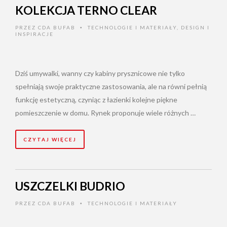
KOLEKCJA TERNO CLEAR
PRZEZ
CDA BUFAB
TECHNOLOGIE I MATERIAŁY
,
DESIGN I
•
INSPIRACJE
Dziś umywalki, wanny czy kabiny prysznicowe nie tylko
spełniają swoje praktyczne zastosowania, ale na równi pełnią
funkcję estetyczną, czyniąc z łazienki kolejne piękne
pomieszczenie w domu. Rynek proponuje wiele różnych …
CZYTAJ WIĘCEJ
USZCZELKI BUDRIO
PRZEZ
CDA BUFAB
TECHNOLOGIE I MATERIAŁY
•