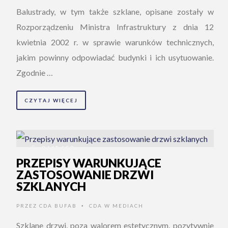
Balustrady, w tym także szklane, opisane zostały w
Rozporządzeniu Ministra Infrastruktury z dnia 12
kwietnia 2002 r. w sprawie warunków technicznych,
jakim powinny odpowiadać budynki i ich usytuowanie.
Zgodnie …
CZYTAJ WIĘCEJ
9 LAT AGO
PRZEPISY WARUNKUJĄCE
ZASTOSOWANIE DRZWI
SZKLANYCH
PRZEZ
CDA BUFAB
CDA W MEDIACH
•
Szklane drzwi, poza walorem estetycznym, pozytywnie