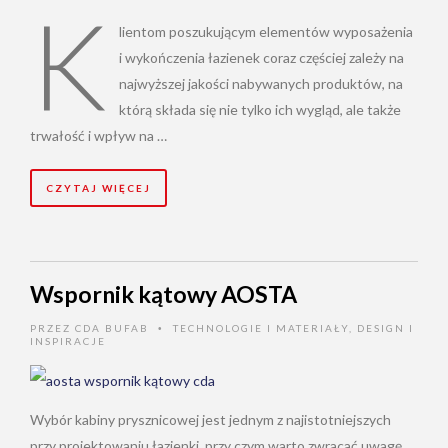
K
lientom poszukującym elementów wyposażenia
i wykończenia łazienek coraz częściej zależy na
najwyższej jakości nabywanych produktów, na
którą składa się nie tylko ich wygląd, ale także
trwałość i wpływ na …
CZYTAJ WIĘCEJ
Wspornik kątowy AOSTA
PRZEZ
CDA BUFAB
TECHNOLOGIE I MATERIAŁY
,
DESIGN I
•
INSPIRACJE
Wybór kabiny prysznicowej jest jednym z najistotniejszych
przy projektowaniu łazienki, przy czym warto zwracać uwagę