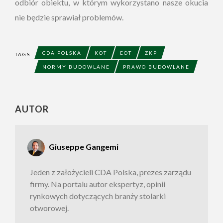
odbiór obiektu, w którym wykorzystano nasze okucia
nie będzie sprawiał problemów.
CDA POLSKA
KOT
EOT
ZKP
TAGS
NORMY BUDOWLANE
PRAWO BUDOWLANE
AUTOR
Giuseppe Gangemi
Jeden z założycieli CDA Polska, prezes zarządu
firmy. Na portalu autor ekspertyz, opinii
rynkowych dotyczących branży stolarki
otworowej.