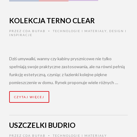
KOLEKCJA TERNO CLEAR
PRZEZ
CDA BUFAB
TECHNOLOGIE I MATERIAŁY
,
DESIGN I
•
INSPIRACJE
Dziś umywalki, wanny czy kabiny prysznicowe nie tylko
spełniają swoje praktyczne zastosowania, ale na równi pełnią
funkcję estetyczną, czyniąc z łazienki kolejne piękne
pomieszczenie w domu. Rynek proponuje wiele różnych …
CZYTAJ WIĘCEJ
USZCZELKI BUDRIO
PRZEZ
CDA BUFAB
TECHNOLOGIE I MATERIAŁY
•