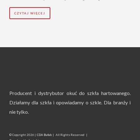
CZYTAJ WIĘCEJ
Producent i dystrybutor okuć do szkła hartowanego.
Działamy dla szkła i opowiadamy o szkle. Dla branży i
nie tylko.
© Copyright
2026 |
CDA Bufab
| All Rights Reserved |