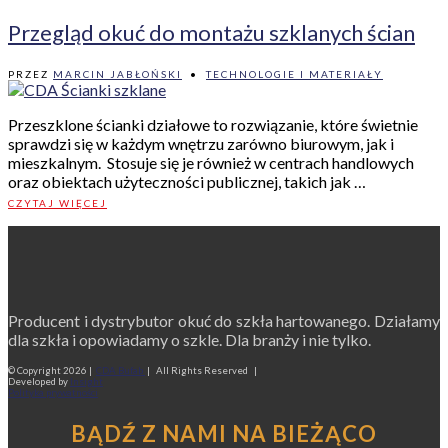
Przegląd okuć do montażu szklanych ścian
PRZEZ
MARCIN JABŁOŃSKI
•
TECHNOLOGIE I MATERIAŁY
Przeszklone ścianki działowe to rozwiązanie, które świetnie
sprawdzi się w każdym wnętrzu zarówno biurowym, jak i
mieszkalnym. Stosuje się je również w centrach handlowych
oraz obiektach użyteczności publicznej, takich jak …
CZYTAJ WIĘCEJ
Producent i dystrybutor okuć do szkła hartowanego. Działamy
dla szkła i opowiadamy o szkle. Dla branży i nie tylko.
© Copyright
2026 |
CDA Bufab
| All Rights Reserved |
Developed by
Insight
Polityka prywatności
BĄDŹ Z NAMI NA BIEŻĄCO