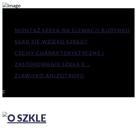
NAJNOWSZE
MONTAŻ SZKŁA NA ELEWACJI BUDYNKU
SKĄD SIĘ WZIĘŁO SZKŁO?
CECHY CHARAKTERYSTYCZNE I
ZASTOSOWANIE SZKŁA E...
ZJAWISKO ANIZOTROPII