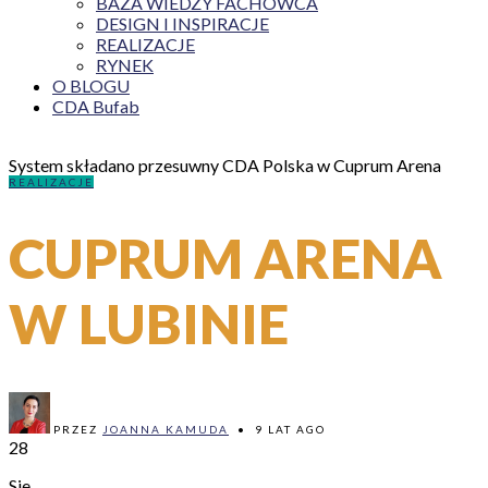
BAZA WIEDZY FACHOWCA
DESIGN I INSPIRACJE
REALIZACJE
RYNEK
O BLOGU
CDA Bufab
System składano przesuwny CDA Polska w Cuprum Arena
REALIZACJE
CUPRUM ARENA
W LUBINIE
PRZEZ
JOANNA KAMUDA
•
9 LAT AGO
28
Sie