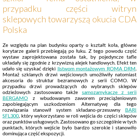
przypadku części witryn
sklepowych towarzyszą okucia CDA
Polska
Ze względu na plan budynku oparty o kształt koła, główne
korytarze galerii przebiegają po łuku. Z tego powodu część
wystaw zaprojektowana została tak, by pojedyncze tafle
układały się zgodnie z krzywizną alejek handlowych. Efekt ten
udało się uzyskać dzięki
listwom montażowym ROMA DRM
.
Montaż szklanych drzwi wejściowych umożliwiły natomiast
akcesoria do struktur bezramowych z serii COMO. W
przypadku drzwi prowadzących do wybranych sklepów
odzieżowych zastosowano także
samozamykacze z serii
BERGAMO
z wbudowanym zaworem przeciążeniowym
zapobiegającym uszkodzeniom Alternatywę dla tego
rozwiązania stanowił system składano-przesuwny
BARI
SFL300
, który wykorzystano w roli wejścia do części sklepów
oraz punktów usługowych. Zastosowano go szczególnie w tych
punktach, których wejście było bardzo szerokie i stanowiło
dominująca część ekspozycji.