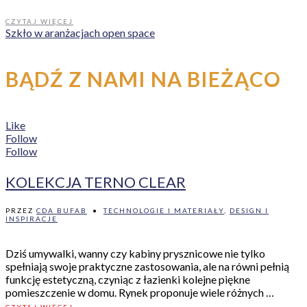
CZYTAJ WIĘCEJ
Szkło w aranżacjach open space
BĄDŹ Z NAMI NA BIEŻĄCO
Like
Follow
Follow
KOLEKCJA TERNO CLEAR
PRZEZ
CDA BUFAB
•
TECHNOLOGIE I MATERIAŁY
,
DESIGN I
INSPIRACJE
Dziś umywalki, wanny czy kabiny prysznicowe nie tylko
spełniają swoje praktyczne zastosowania, ale na równi pełnią
funkcję estetyczną, czyniąc z łazienki kolejne piękne
pomieszczenie w domu. Rynek proponuje wiele różnych …
CZYTAJ WIĘCEJ