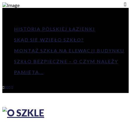
NAJNOWSZE
HISTORIA POLSKIEJ ŁAZIENKI
SKĄD SIĘ WZIĘŁO SZKŁO?
MONTAŻ SZKŁA NA ELEWACJI BUDYNKU
SZKŁO BEZPIECZNE – O CZYM NALEŻY
PAMIĘTA...