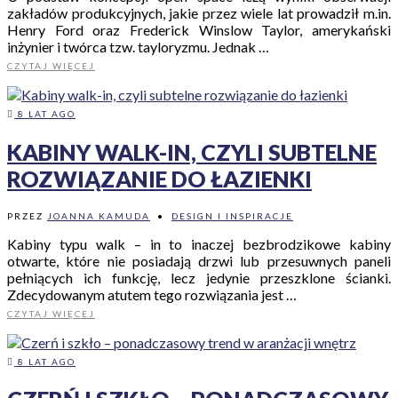
zakładów produkcyjnych, jakie przez wiele lat prowadził m.in.
Henry Ford oraz Frederick Winslow Taylor, amerykański
inżynier i twórca tzw. tayloryzmu. Jednak …
CZYTAJ WIĘCEJ
8 LAT AGO
KABINY WALK-IN, CZYLI SUBTELNE
ROZWIĄZANIE DO ŁAZIENKI
PRZEZ
JOANNA KAMUDA
•
DESIGN I INSPIRACJE
Kabiny typu walk – in to inaczej bezbrodzikowe kabiny
otwarte, które nie posiadają drzwi lub przesuwnych paneli
pełniących ich funkcję, lecz jedynie przeszklone ścianki.
Zdecydowanym atutem tego rozwiązania jest …
CZYTAJ WIĘCEJ
8 LAT AGO