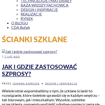
TECHNOLOGIE I MATERIAŁY
BAZA WIEDZY FACHOWCA
DESIGN I INSPIRACJE
REALIZACJE
RYNEK
O BLOGU
CDA Bufab
ŚCIANKI SZKLANE
7 LAT AGO
JAK I GDZIE ZASTOSOWAĆ
SZPROSY?
PRZEZ
JOANNA KAMUDA
•
DESIGN I INSPIRACJE
Wielokrotnie wspominaliśmy o tym, że szklane ścianki to
rozwiązanie, które świetnie sprawdzi się w każdym wnętrzu –
tak biurowym, jak i mieszkalnym. Wysokie, subtelne
przeszklenia, pomagają wydzielić odrębne pomieszczenia nie …