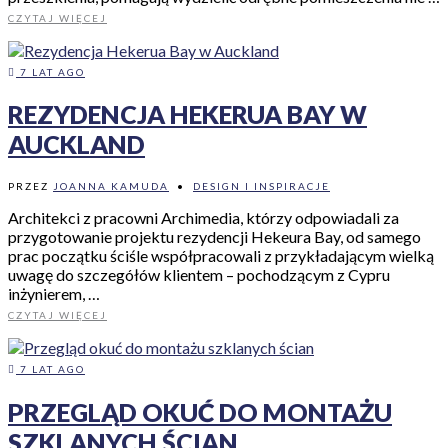
CZYTAJ WIĘCEJ
7 LAT AGO
REZYDENCJA HEKERUA BAY W
AUCKLAND
PRZEZ
JOANNA KAMUDA
•
DESIGN I INSPIRACJE
Architekci z pracowni Archimedia, którzy odpowiadali za
przygotowanie projektu rezydencji Hekeura Bay, od samego
prac początku ściśle współpracowali z przykładającym wielką
uwagę do szczegółów klientem – pochodzącym z Cypru
inżynierem, …
CZYTAJ WIĘCEJ
7 LAT AGO
PRZEGLĄD OKUĆ DO MONTAŻU
SZKLANYCH ŚCIAN