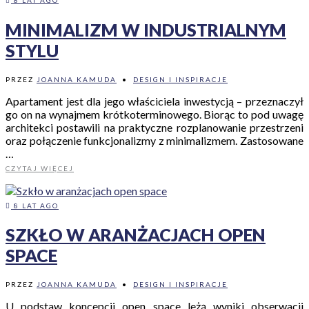
8 LAT AGO
MINIMALIZM W INDUSTRIALNYM
STYLU
PRZEZ
JOANNA KAMUDA
•
DESIGN I INSPIRACJE
Apartament jest dla jego właściciela inwestycją – przeznaczył
go on na wynajmem krótkoterminowego. Biorąc to pod uwagę
architekci postawili na praktyczne rozplanowanie przestrzeni
oraz połączenie funkcjonalizmy z minimalizmem. Zastosowane
…
CZYTAJ WIĘCEJ
8 LAT AGO
SZKŁO W ARANŻACJACH OPEN
SPACE
PRZEZ
JOANNA KAMUDA
•
DESIGN I INSPIRACJE
U podstaw koncepcji open space leżą wyniki obserwacji