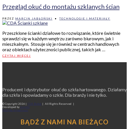
Przegląd okuć do montażu szklanych ścian
PRZEZ
MARCIN JABŁOŃSKI
•
TECHNOLOGIE I MATERIAŁY
Przeszklone ścianki działowe to rozwiązanie, które świetnie
sprawdzi się w każdym wnętrzu zarówno biurowym, jak i
mieszkalnym. Stosuje się je również w centrach handlowych
oraz obiektach użyteczności publicznej, takich jak …
CZYTAJ WIĘCEJ
Producent i dystrybutor okuć do szkła hartowanego. Działamy
dla szkła i opowiadamy o szkle. Dla branży i nie tylko.
© Copyright
2026 |
CDA Bufab
| All Rights Reserved |
Developed by
Insight
Polityka prywatności
BĄDŹ Z NAMI NA BIEŻĄCO