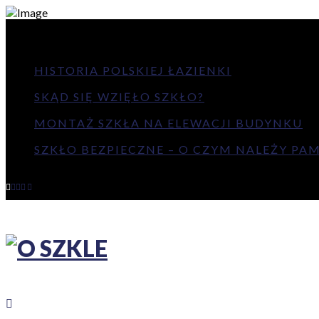
NAJNOWSZE
HISTORIA POLSKIEJ ŁAZIENKI
SKĄD SIĘ WZIĘŁO SZKŁO?
MONTAŻ SZKŁA NA ELEWACJI BUDYNKU
SZKŁO BEZPIECZNE – O CZYM NALEŻY PAMI