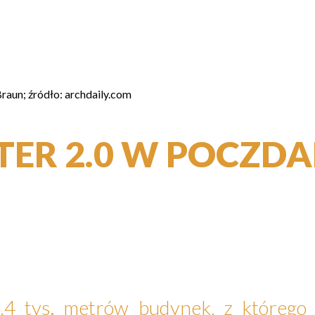
Braun; źródło: archdaily.com
TER 2.0 W POCZDA
5,4 tys. metrów budynek, z któreg