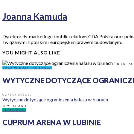
Joanna Kamuda
Dyrektor ds. marketingu i public relations CDA Polska oraz pełn
związanymi z polskim i europejskim prawem budowlanym.
YOU MIGHT ALSO LIKE
8 LAT A
BAZA WIEDZY FACHOWCA
WYTYCZNE DOTYCZĄCE OGRANICZE
CZYTAJ WIĘCEJ
Wytyczne dotyczące ograniczenia hałasu w biurach
9 LAT AGO
REALIZACJE
CUPRUM ARENA W LUBINIE