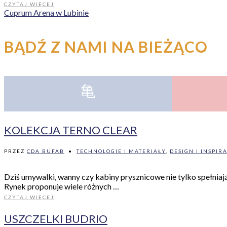
CZYTAJ WIĘCEJ
Cuprum Arena w Lubinie
BĄDŹ Z NAMI NA BIEŻĄCO
KOLEKCJA TERNO CLEAR
PRZEZ
CDA BUFAB
•
TECHNOLOGIE I MATERIAŁY
,
DESIGN I INSPIR
Dziś umywalki, wanny czy kabiny prysznicowe nie tylko spełniają
Rynek proponuje wiele różnych …
CZYTAJ WIĘCEJ
USZCZELKI BUDRIO