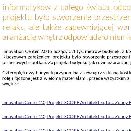
informatyków z całego świata, odp
projektu było stworzenie przestrze
relaks, ale także zapewniającej wa
aranżację wnętrz odpowiadało niemie
Innovation Center 2.0 to liczący 5,4 tys. metrów budynek, z
Kluczowym założeniem projektu było stworzenie przestrzeni 
biznesowych spotkań. Za projekt budynku, jak również aranżacj
Czteropiętrowy budynek przypomina z zewnątrz szklaną kostkę
rolę i łączone jest z wieloma materiałami, przede wszystkim
wnętrze.
Innovation Center 2.0, Projekt: SCOPE Architekten, fot.: Zooey 
Innovation Center 2.0, Projekt: SCOPE Architekten, fot.: Zooey 
Innovation Center 2.0, Projekt: SCOPE Architekten, fot.: Zooey 