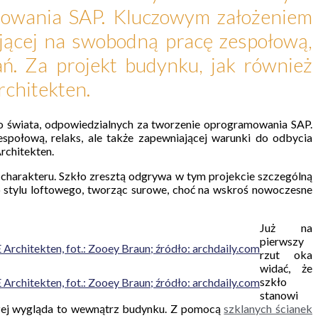
amowania SAP. Kluczowym założeniem
ającej na swobodną pracę zespołową,
ań. Za projekt budynku, jak również
rchitekten.
go świata, odpowiedzialnych za tworzenie oprogramowania SAP.
społową, relaks, ale także zapewniającej warunki do odbycia
rchitekten.
charakteru. Szkło zresztą odgrywa w tym projekcie szczególną
o stylu loftowego, tworząc surowe, choć na wskroś nowoczesne
Już na
pierwszy
 Architekten, fot.: Zooey Braun; źródło: archdaily.com
rzut oka
widać, że
szkło
 Architekten, fot.: Zooey Braun; źródło: archdaily.com
stanowi
czej wygląda to wewnątrz budynku. Z pomocą
szklanych ścianek