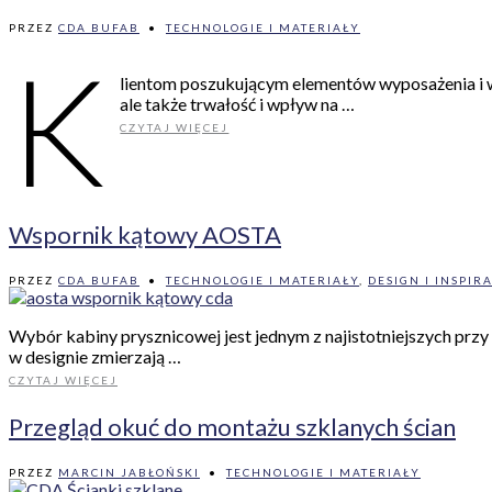
PRZEZ
CDA BUFAB
•
TECHNOLOGIE I MATERIAŁY
K
lientom poszukującym elementów wyposażenia i wy
ale także trwałość i wpływ na …
CZYTAJ WIĘCEJ
Wspornik kątowy AOSTA
PRZEZ
CDA BUFAB
•
TECHNOLOGIE I MATERIAŁY
,
DESIGN I INSPIR
Wybór kabiny prysznicowej jest jednym z najistotniejszych przy
w designie zmierzają …
CZYTAJ WIĘCEJ
Przegląd okuć do montażu szklanych ścian
PRZEZ
MARCIN JABŁOŃSKI
•
TECHNOLOGIE I MATERIAŁY