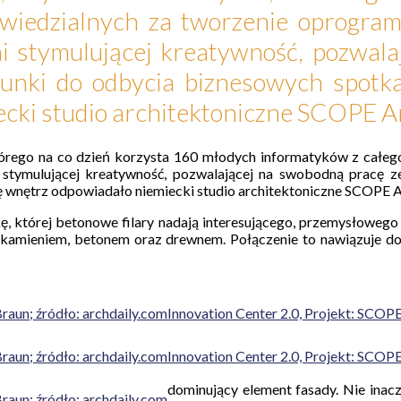
owiedzialnych za tworzenie oprogr
ni stymulującej kreatywność, pozwal
runki do odbycia biznesowych spotk
cki studio architektoniczne SCOPE A
 którego na co dzień korzysta 160 młodych informatyków z całe
stymulującej kreatywność, pozwalającej na swobodną pracę ze
ę wnętrz odpowiadało niemiecki studio architektoniczne SCOPE A
, której betonowe filary nadają interesującego, przemysłowego 
 z kamieniem, betonem oraz drewnem. Połączenie to nawiązuje d
Braun; źródło: archdaily.com
Innovation Center 2.0, Projekt: SCOPE
Braun; źródło: archdaily.com
Innovation Center 2.0, Projekt: SCOPE
dominujący element fasady. Nie ina
Braun; źródło: archdaily.com