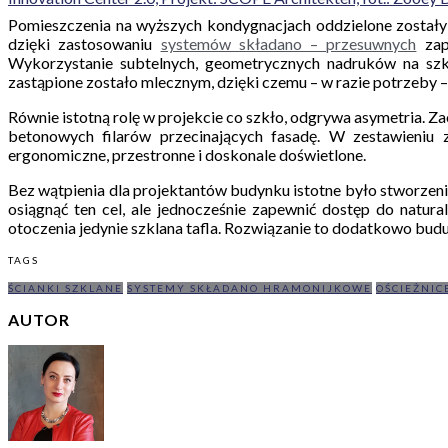
Pomieszczenia na wyższych kondygnacjach oddzielone zostały o
dzięki zastosowaniu
systemów składano – przesuwnych
zap
Wykorzystanie subtelnych, geometrycznych nadruków na szk
zastąpione zostało mlecznym, dzięki czemu – w razie potrzeby –
Równie istotną rolę w projekcie co szkło, odgrywa asymetria. 
betonowych filarów przecinających fasadę. W zestawieniu z
ergonomiczne, przestronne i doskonale doświetlone.
Bez wątpienia dla projektantów budynku istotne było stworzeni
osiągnąć ten cel, ale jednocześnie zapewnić dostęp do natur
otoczenia jedynie szklana tafla. Rozwiązanie to dodatkowo buduj
TAGS
ŚCIANKI SZKLANE
SYSTEMY SKŁADANO HRAMONIJKOWE
OŚCIEŻNIC
AUTOR