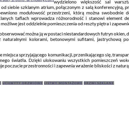
wydzielono większość sal warszt
d siebie szklanym atrium, połączonym z salą konferencyjną, pr
ewniono modułowość przestrzeni, którą można swobodnie do
lanych taflach wprowadza różnorodność i stanowi element de
 możliwe jest oddzielnie pomieszczenia od reszty piętra i zapewni
Zaobserwować można ją w postaci niestandardowych futryn okien, 
 naturalnymi kolorami, betonowymi sufitami, jastrychową po
e miejsca sprzyjającego komunikacji, przenikającego się, transpa
alnego światła. Dzięki ulokowaniu wszystkich pomieszczeń wok
e poczucie przestronności i zapewnia wrażenie bliskości z naturą
E
UCHWYTY DRZWIOWE
LISTWY MONTAŻOWE
DRZWI SZKLANE