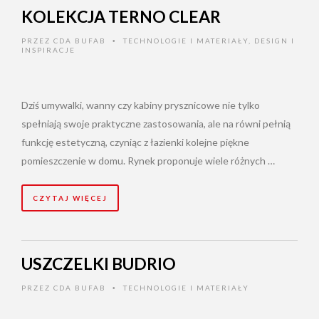
KOLEKCJA TERNO CLEAR
PRZEZ
CDA BUFAB
TECHNOLOGIE I MATERIAŁY
,
DESIGN I
•
INSPIRACJE
Dziś umywalki, wanny czy kabiny prysznicowe nie tylko
spełniają swoje praktyczne zastosowania, ale na równi pełnią
funkcję estetyczną, czyniąc z łazienki kolejne piękne
pomieszczenie w domu. Rynek proponuje wiele różnych …
CZYTAJ WIĘCEJ
USZCZELKI BUDRIO
PRZEZ
CDA BUFAB
TECHNOLOGIE I MATERIAŁY
•