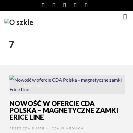
7
8 LAT AGO
NOWOŚĆ W OFERCIE CDA
POLSKA – MAGNETYCZNE ZAMKI
ERICE LINE
PRZEZ
CDA BUFAB
CDA W MEDIACH
•