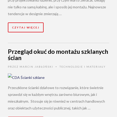
przy projektowaniu łazienki, przy czym warto zwracać uwagę
nie tylko na samą kabinę, ale i sposób jej montażu. Najnowsze
tendencje w designie zmierzają …
CZYTAJ WIĘCEJ
Przegląd okuć do montażu szklanych
ścian
PRZEZ
MARCIN JABŁOŃSKI
TECHNOLOGIE I MATERIAŁY
•
Przeszklone ścianki działowe to rozwiązanie, które świetnie
sprawdzi się w każdym wnętrzu zarówno biurowym, jak i
mieszkalnym. Stosuje się je również w centrach handlowych
oraz obiektach użyteczności publicznej, takich jak …