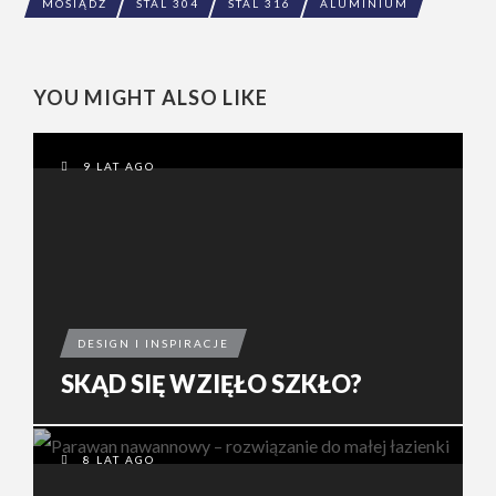
MOSIĄDZ
STAL 304
STAL 316
ALUMINIUM
YOU MIGHT ALSO LIKE
9 LAT AGO
DESIGN I INSPIRACJE
SKĄD SIĘ WZIĘŁO SZKŁO?
8 LAT AGO