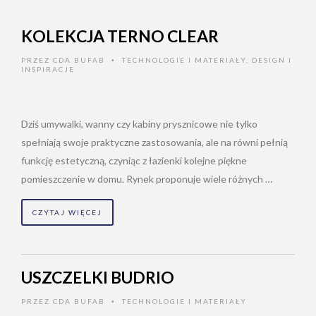
KOLEKCJA TERNO CLEAR
PRZEZ
CDA BUFAB
TECHNOLOGIE I MATERIAŁY
,
DESIGN I
•
INSPIRACJE
Dziś umywalki, wanny czy kabiny prysznicowe nie tylko
spełniają swoje praktyczne zastosowania, ale na równi pełnią
funkcję estetyczną, czyniąc z łazienki kolejne piękne
pomieszczenie w domu. Rynek proponuje wiele różnych …
CZYTAJ WIĘCEJ
USZCZELKI BUDRIO
PRZEZ
CDA BUFAB
TECHNOLOGIE I MATERIAŁY
•