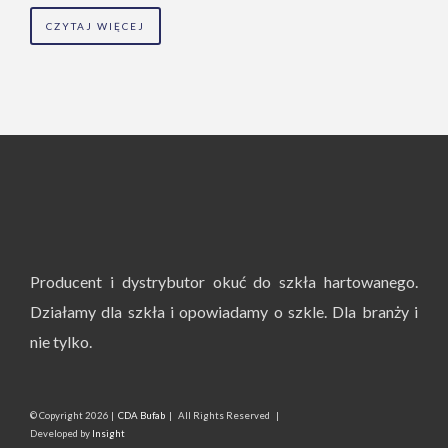
CZYTAJ WIĘCEJ
Producent i dystrybutor okuć do szkła hartowanego.
Działamy dla szkła i opowiadamy o szkle. Dla branży i
nie tylko.
© Copyright
2026 |
CDA Bufab
| All Rights Reserved |
Developed by
Insight