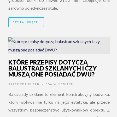
grubości od 4 do nawet 21.52 mm. Obejmuje ona
zarówno pojedyncze rotule, …
CZYTAJ WIĘCEJ
8 LAT AGO
KTÓRE PRZEPISY DOTYCZĄ
BALUSTRAD SZKLANYCH I CZY
MUSZĄ ONE POSIADAĆ DWU?
PRZEZ
CDA BUFAB
CDA W MEDIACH
•
Balustrady szklane to element konstrukcyjny budynku,
który wpływa nie tylko na jego estetykę, ale przede
wszystkim bezpieczeństwo użytkowników obiektu. Z