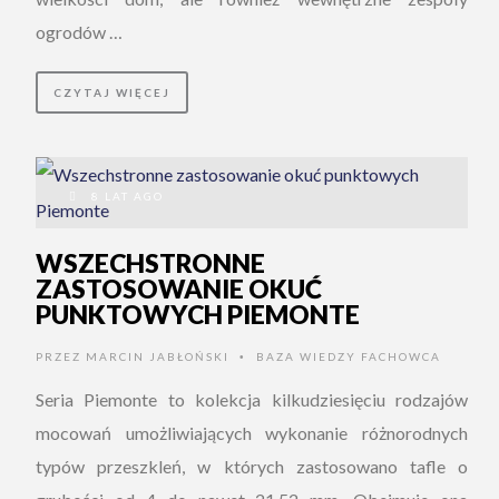
ogrodów …
CZYTAJ WIĘCEJ
8 LAT AGO
WSZECHSTRONNE
ZASTOSOWANIE OKUĆ
PUNKTOWYCH PIEMONTE
PRZEZ
MARCIN JABŁOŃSKI
BAZA WIEDZY FACHOWCA
•
Seria Piemonte to kolekcja kilkudziesięciu rodzajów
mocowań umożliwiających wykonanie różnorodnych
typów przeszkleń, w których zastosowano tafle o