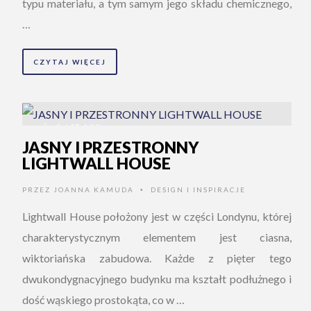
typu materiału, a tym samym jego składu chemicznego,
…
CZYTAJ WIĘCEJ
8 LAT AGO
JASNY I PRZESTRONNY
LIGHTWALL HOUSE
PRZEZ
JOANNA KAMUDA
DESIGN I INSPIRACJE
•
Lightwall House położony jest w części Londynu, której
charakterystycznym elementem jest ciasna,
wiktoriańska zabudowa. Każde z pięter tego
dwukondygnacyjnego budynku ma kształt podłużnego i
dość wąskiego prostokąta, co w …