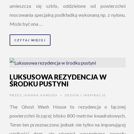
umieszcza się szkło, oddzielone od powierzchni
mocowania specjalną podkładką wykonaną np. z nylonu.
Może być ona …
CZYTAJ WIĘCEJ
8 LAT AGO
LUKSUSOWA REZYDENCJA W
ŚRODKU PUSTYNI
PRZEZ
JOANNA KAMUDA
DESIGN I INSPIRACJE
•
The Ghost Wash House to rezydencja o łącznej
powierzchni liczącej blisko 800 metrów kwadratowych.
Teren ten przeznaczono jednak nie tylko na imponującej
wielkości dom, ale również wewnętrzne zespoły