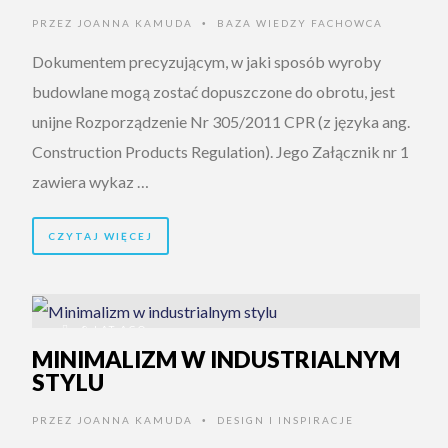
PRZEZ
JOANNA KAMUDA
BAZA WIEDZY FACHOWCA
•
Dokumentem precyzującym, w jaki sposób wyroby
budowlane mogą zostać dopuszczone do obrotu, jest
unijne Rozporządzenie Nr 305/2011 CPR (z języka ang.
Construction Products Regulation). Jego Załącznik nr 1
zawiera wykaz …
CZYTAJ WIĘCEJ
8 LAT AGO
MINIMALIZM W INDUSTRIALNYM
STYLU
PRZEZ
JOANNA KAMUDA
DESIGN I INSPIRACJE
•