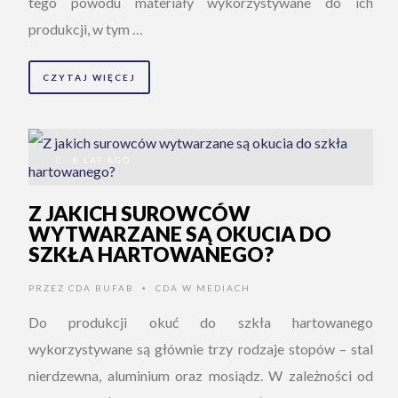
tego powodu materiały wykorzystywane do ich
produkcji, w tym …
CZYTAJ WIĘCEJ
8 LAT AGO
Z JAKICH SUROWCÓW
WYTWARZANE SĄ OKUCIA DO
SZKŁA HARTOWANEGO?
PRZEZ
CDA BUFAB
CDA W MEDIACH
•
Do produkcji okuć do szkła hartowanego
wykorzystywane są głównie trzy rodzaje stopów – stal
nierdzewna, aluminium oraz mosiądz. W zależności od