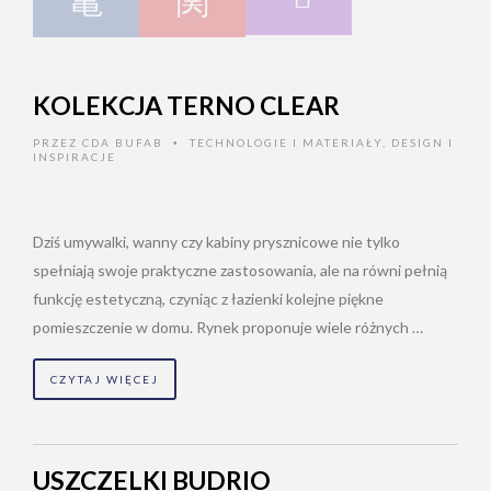
KOLEKCJA TERNO CLEAR
PRZEZ
CDA BUFAB
TECHNOLOGIE I MATERIAŁY
,
DESIGN I
•
INSPIRACJE
Dziś umywalki, wanny czy kabiny prysznicowe nie tylko
spełniają swoje praktyczne zastosowania, ale na równi pełnią
funkcję estetyczną, czyniąc z łazienki kolejne piękne
pomieszczenie w domu. Rynek proponuje wiele różnych …
CZYTAJ WIĘCEJ
USZCZELKI BUDRIO