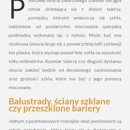
P
odstawę okucia punktowego stanowi okrągła
rotula składająca się z dwóch talerzy,
pomiędzy którymi umieszcza się szkło,
oddzielone od powierzchni mocowania specjalną
podkładką wykonaną np. z nylonu. Może być ona
stożkowa (okucie licuje się z powierzchnią tafli szklanej)
lub płaska, która wystaje ponad linię szkła na wysokość
kilku milimetrów. Rozmiar talerzy czy długość dystansu
okucia zależeć będzie od docelowego zastosowania
oraz grubości szkła, które ma być z jego pomocą
mocowane.
Balustrady, ściany szklane
czy przeszklone bariery
Jednym z podstawowych rodzajów okuć punktowych są
rotule pojedyncze, które łączy się z dystansami o