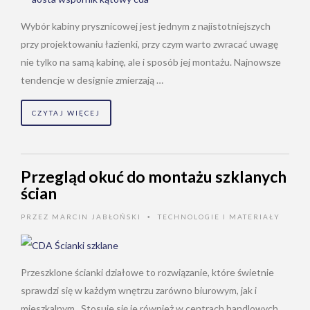
Wybór kabiny prysznicowej jest jednym z najistotniejszych
przy projektowaniu łazienki, przy czym warto zwracać uwagę
nie tylko na samą kabinę, ale i sposób jej montażu. Najnowsze
tendencje w designie zmierzają …
CZYTAJ WIĘCEJ
Przegląd okuć do montażu szklanych
ścian
PRZEZ
MARCIN JABŁOŃSKI
TECHNOLOGIE I MATERIAŁY
•
Przeszklone ścianki działowe to rozwiązanie, które świetnie
sprawdzi się w każdym wnętrzu zarówno biurowym, jak i
mieszkalnym. Stosuje się je również w centrach handlowych