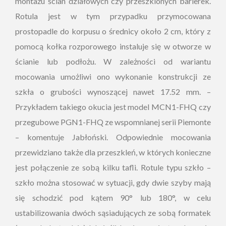
montażu ścian działowych czy przeszklonych barierek.
Rotula jest w tym przypadku przymocowana
prostopadle do korpusu o średnicy około 2 cm, który z
pomocą kołka rozporowego instaluje się w otworze w
ścianie lub podłożu. W zależności od wariantu
mocowania umożliwi ono wykonanie konstrukcji ze
szkła o grubości wynoszącej nawet 17.52 mm. –
Przykładem takiego okucia jest model MCN1-FHQ czy
przegubowe PGN1-FHQ ze wspomnianej serii Piemonte
– komentuje Jabłoński. Odpowiednie mocowania
przewidziano także dla przeszkleń, w których konieczne
jest połączenie ze sobą kilku tafli. Rotule typu szkło –
szkło można stosować w sytuacji, gdy dwie szyby mają
się schodzić pod kątem 90° lub 180°, w celu
ustabilizowania dwóch sąsiadujących ze sobą formatek