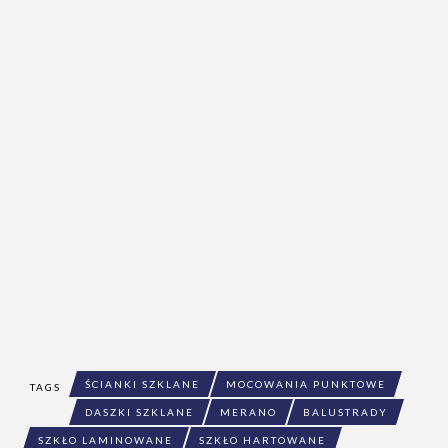
ŚCIANKI SZKLANE
MOCOWANIA PUNKTOWE
TAGS
DASZKI SZKLANE
MERANO
BALUSTRADY
SZKŁO LAMINOWANE
SZKŁO HARTOWANE