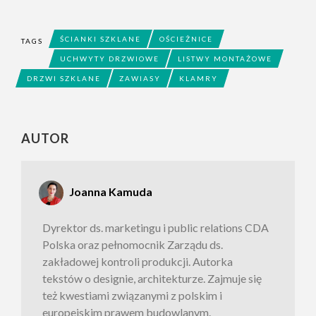
ŚCIANKI SZKLANE
OŚCIEŻNICE
TAGS
UCHWYTY DRZWIOWE
LISTWY MONTAŻOWE
DRZWI SZKLANE
ZAWIASY
KLAMRY
AUTOR
Joanna Kamuda
Dyrektor ds. marketingu i public relations CDA
Polska oraz pełnomocnik Zarządu ds.
zakładowej kontroli produkcji. Autorka
tekstów o designie, architekturze. Zajmuje się
też kwestiami związanymi z polskim i
europejskim prawem budowlanym.