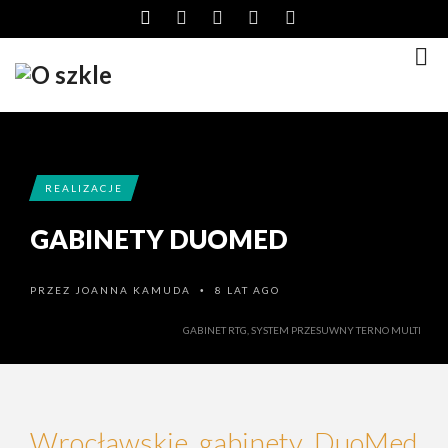
REALIZACJE
GABINETY DUOMED
PRZEZ
JOANNA KAMUDA
8 LAT AGO
•
GABINET RTG, SYSTEM PRZESUWNY TERNO MULTI
Wrocławskie gabinety DuoMed