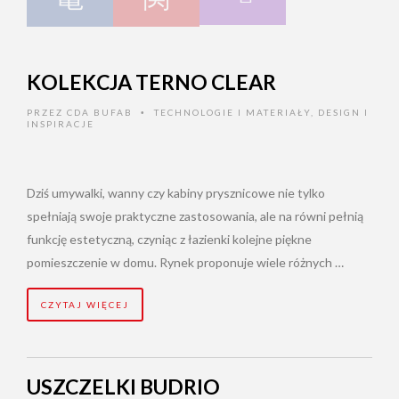
KOLEKCJA TERNO CLEAR
PRZEZ
CDA BUFAB
TECHNOLOGIE I MATERIAŁY
,
DESIGN I
•
INSPIRACJE
Dziś umywalki, wanny czy kabiny prysznicowe nie tylko
spełniają swoje praktyczne zastosowania, ale na równi pełnią
funkcję estetyczną, czyniąc z łazienki kolejne piękne
pomieszczenie w domu. Rynek proponuje wiele różnych …
CZYTAJ WIĘCEJ
USZCZELKI BUDRIO