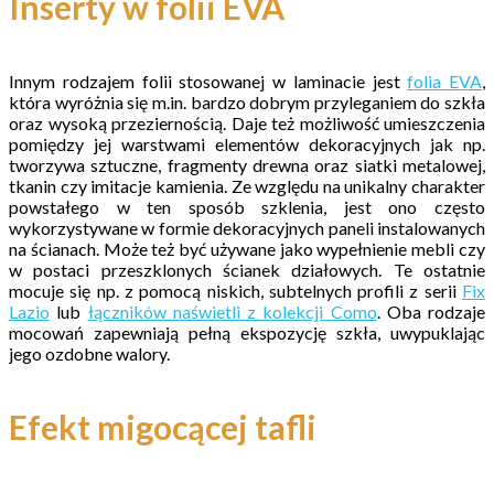
Inserty w folii EVA
Innym rodzajem folii stosowanej w laminacie jest
folia EVA
,
która wyróżnia się m.in. bardzo dobrym przyleganiem do szkła
oraz wysoką przeziernością. Daje też możliwość umieszczenia
pomiędzy jej warstwami elementów dekoracyjnych jak np.
tworzywa sztuczne, fragmenty drewna oraz siatki metalowej,
tkanin czy imitacje kamienia. Ze względu na unikalny charakter
powstałego w ten sposób szklenia, jest ono często
wykorzystywane w formie dekoracyjnych paneli instalowanych
na ścianach. Może też być używane jako wypełnienie mebli czy
w postaci przeszklonych ścianek działowych. Te ostatnie
mocuje się np. z pomocą niskich, subtelnych profili z serii
Fix
Lazio
lub
łączników naświetli z kolekcji Como
. Oba rodzaje
mocowań zapewniają pełną ekspozycję szkła, uwypuklając
jego ozdobne walory.
Efekt migocącej tafli