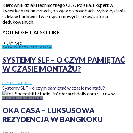
Kierownik działu technicznego CDA Polska. Ekspert w
kwestiach technicznych, piszący o sposobach wykorzystania
szkła w budownictwie i systemowych rozwiązań mu
dedykowanych.
YOU MIGHT ALSO LIKE
9 LAT AGO
BAZA WIEDZY FACHOWCA
SYSTEMY SLF – O CZYM PAMIĘTAĆ
W CZASIE MONTAŻU?
CZYTAJ WIĘCEJ
Systemy SLF – o czym pamiętać w czasie montażu?
8 LAT AGO
DESIGN I INSPIRACJE
OKA CASA – LUKSUSOWA
REZYDENCJA W BANGKOKU