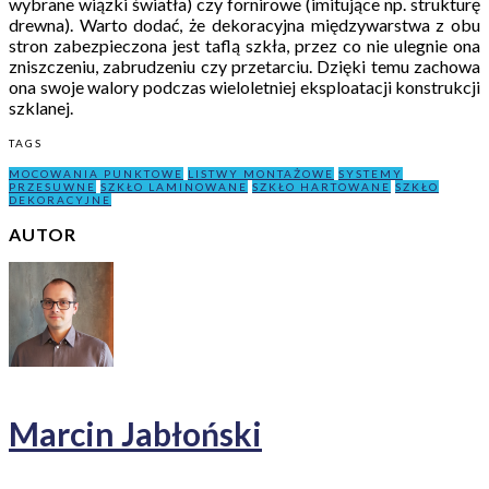
wybrane wiązki światła) czy fornirowe (imitujące np. strukturę
drewna). Warto dodać, że dekoracyjna międzywarstwa z obu
stron zabezpieczona jest taflą szkła, przez co nie ulegnie ona
zniszczeniu, zabrudzeniu czy przetarciu. Dzięki temu zachowa
ona swoje walory podczas wieloletniej eksploatacji konstrukcji
szklanej.
TAGS
MOCOWANIA PUNKTOWE
LISTWY MONTAŻOWE
SYSTEMY
PRZESUWNE
SZKŁO LAMINOWANE
SZKŁO HARTOWANE
SZKŁO
DEKORACYJNE
AUTOR
Marcin Jabłoński