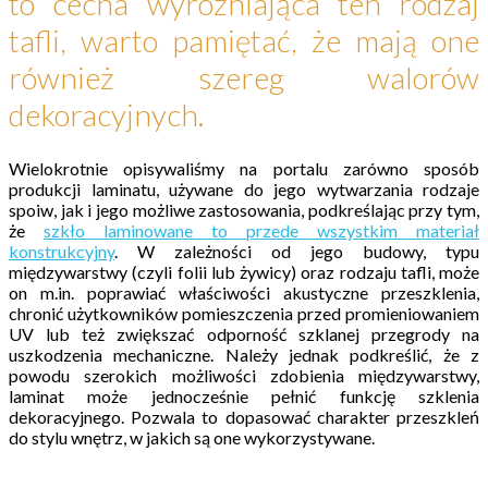
to cecha wyróżniająca ten rodzaj
tafli, warto pamiętać, że mają one
również szereg walorów
dekoracyjnych.
Wielokrotnie opisywaliśmy na portalu zarówno sposób
produkcji laminatu, używane do jego wytwarzania rodzaje
spoiw, jak i jego możliwe zastosowania, podkreślając przy tym,
że
szkło laminowane to przede wszystkim materiał
konstrukcyjny
. W zależności od jego budowy, typu
międzywarstwy (czyli folii lub żywicy) oraz rodzaju tafli, może
on m.in. poprawiać właściwości akustyczne przeszklenia,
chronić użytkowników pomieszczenia przed promieniowaniem
UV lub też zwiększać odporność szklanej przegrody na
uszkodzenia mechaniczne. Należy jednak podkreślić, że z
powodu szerokich możliwości zdobienia międzywarstwy,
laminat może jednocześnie pełnić funkcję szklenia
dekoracyjnego. Pozwala to dopasować charakter przeszkleń
do stylu wnętrz, w jakich są one wykorzystywane.