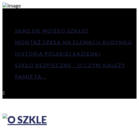
NAJNOWSZE
SKĄD SIĘ WZIĘŁO SZKŁO?
MONTAŻ SZKŁA NA ELEWACJI BUDYNKU
HISTORIA POLSKIEJ ŁAZIENKI
SZKŁO BEZPIECZNE – O CZYM NALEŻY
PAMIĘTA...