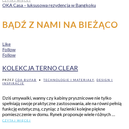
CZYTAJ WIĘCEJ
OKA Casa – luksusowa rezydencja w Bangkoku
BĄDŹ Z NAMI NA BIEŻĄCO
Like
Follow
Follow
KOLEKCJA TERNO CLEAR
PRZEZ
CDA BUFAB
•
TECHNOLOGIE I MATERIAŁY
,
DESIGN I
INSPIRACJE
Dziś umywalki, wanny czy kabiny prysznicowe nie tylko
spełniają swoje praktyczne zastosowania, ale na równi pełnią
funkcję estetyczną, czyniąc z łazienki kolejne piękne
pomieszczenie w domu. Rynek proponuje wiele różnych …
CZYTAJ WIĘCEJ