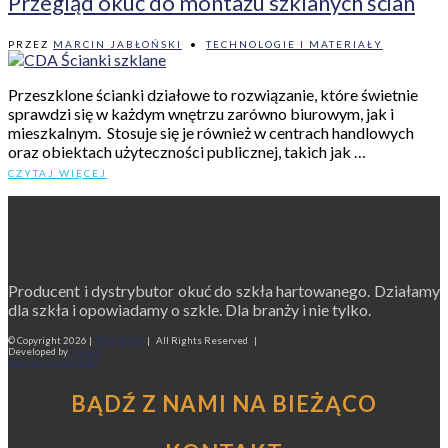
Przegląd okuć do montażu szklanych ścian
PRZEZ
MARCIN JABŁOŃSKI
•
TECHNOLOGIE I MATERIAŁY
Przeszklone ścianki działowe to rozwiązanie, które świetnie
sprawdzi się w każdym wnętrzu zarówno biurowym, jak i
mieszkalnym. Stosuje się je również w centrach handlowych
oraz obiektach użyteczności publicznej, takich jak …
CZYTAJ WIĘCEJ
Producent i dystrybutor okuć do szkła hartowanego. Działamy
dla szkła i opowiadamy o szkle. Dla branży i nie tylko.
© Copyright
2026 |
CDA Bufab
| All Rights Reserved |
Developed by
Insight
Polityka prywatności
BĄDŹ Z NAMI NA BIEŻĄCO