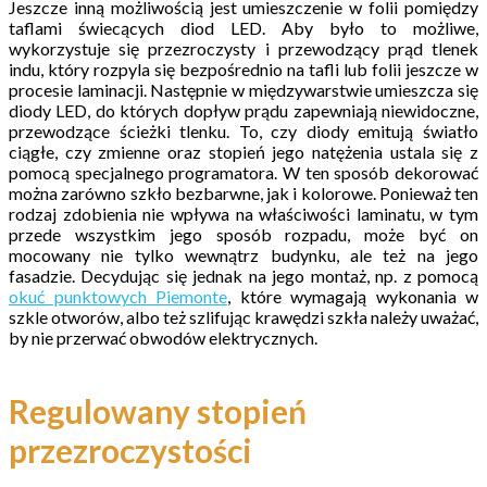
Jeszcze inną możliwością jest umieszczenie w folii pomiędzy
taflami świecących diod LED. Aby było to możliwe,
wykorzystuje się przezroczysty i przewodzący prąd tlenek
indu, który rozpyla się bezpośrednio na tafli lub folii jeszcze w
procesie laminacji. Następnie w międzywarstwie umieszcza się
diody LED, do których dopływ prądu zapewniają niewidoczne,
przewodzące ścieżki tlenku. To, czy diody emitują światło
ciągłe, czy zmienne oraz stopień jego natężenia ustala się z
pomocą specjalnego programatora. W ten sposób dekorować
można zarówno szkło bezbarwne, jak i kolorowe. Ponieważ ten
rodzaj zdobienia nie wpływa na właściwości laminatu, w tym
przede wszystkim jego sposób rozpadu, może być on
mocowany nie tylko wewnątrz budynku, ale też na jego
fasadzie. Decydując się jednak na jego montaż, np. z pomocą
okuć punktowych Piemonte
, które wymagają wykonania w
szkle otworów, albo też szlifując krawędzi szkła należy uważać,
by nie przerwać obwodów elektrycznych.
Regulowany stopień
przezroczystości