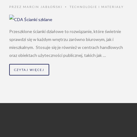
PRZEZ
MARCIN JABŁOŃSKI
TECHNOLOGIE I MATERIAŁY
•
Przeszklone ścianki działowe to rozwiązanie, które świetnie
sprawdzi się w każdym wnętrzu zarówno biurowym, jak i
mieszkalnym. Stosuje się je również w centrach handlowych
oraz obiektach użyteczności publicznej, takich jak …
CZYTAJ WIĘCEJ