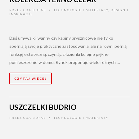
PRZEZ
CDA BUFAB
TECHNOLOGIE I MATERIAŁY
,
DESIGN I
•
INSPIRACJE
Dziś umywalki, wanny czy kabiny prysznicowe nie tylko
spełniają swoje praktyczne zastosowania, ale na równi pełnią
funkcję estetyczną, czyniąc z łazienki kolejne piękne
pomieszczenie w domu. Rynek proponuje wiele różnych …
CZYTAJ WIĘCEJ
USZCZELKI BUDRIO
PRZEZ
CDA BUFAB
TECHNOLOGIE I MATERIAŁY
•