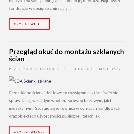
nie tylko na samą kabinę, ale i sposób jej montażu. Najnowsze
tendencje w designie zmierzają …
CZYTAJ WIĘCEJ
Przegląd okuć do montażu szklanych
ścian
PRZEZ
MARCIN JABŁOŃSKI
TECHNOLOGIE I MATERIAŁY
•
Przeszklone ścianki działowe to rozwiązanie, które świetnie
sprawdzi się w każdym wnętrzu zarówno biurowym, jak i
mieszkalnym. Stosuje się je również w centrach handlowych
oraz obiektach użyteczności publicznej, takich jak …
CZYTAJ WIĘCEJ