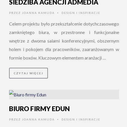
SIEDZIBA AGENCJI ADMEDIA
PRZEZ
JOANNA KAMUDA
DESIGN I INSPIRACJE
•
Celem projektu było przekształcenie dotychczasowego
zamkniętego biura, w przestronne i funkcjonalne
wnętrze z dwoma salami konferencyjnymi, obszernym
holem i pokojem dla pracowników, zaaranżowanym w
formie boxów. Kluczowym elementem aranżacji …
CZYTAJ WIĘCEJ
9 LAT AGO
BIURO FIRMY EDUN
PRZEZ
JOANNA KAMUDA
DESIGN I INSPIRACJE
•