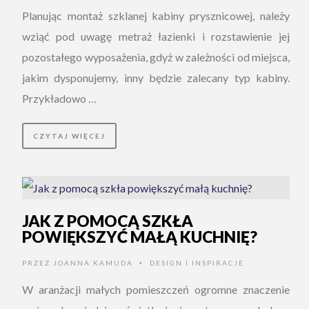
Planując montaż szklanej kabiny prysznicowej, należy
wziąć pod uwagę metraż łazienki i rozstawienie jej
pozostałego wyposażenia, gdyż w zależności od miejsca,
jakim dysponujemy, inny będzie zalecany typ kabiny.
Przykładowo …
CZYTAJ WIĘCEJ
8 LAT AGO
JAK Z POMOCĄ SZKŁA
POWIĘKSZYĆ MAŁĄ KUCHNIĘ?
PRZEZ
JOANNA KAMUDA
DESIGN I INSPIRACJE
•
W aranżacji małych pomieszczeń ogromne znaczenie