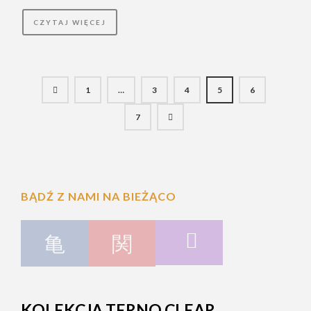
CZYTAJ WIĘCEJ
1
…
3
4
5
6
7
BĄDŹ Z NAMI NA BIEŻĄCO
KOLEKCJA TERNO CLEAR